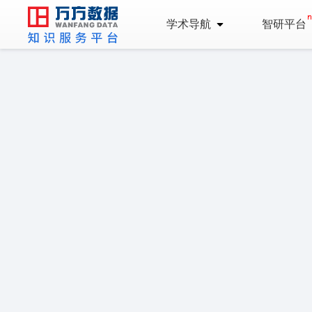
学术导航
智研平台