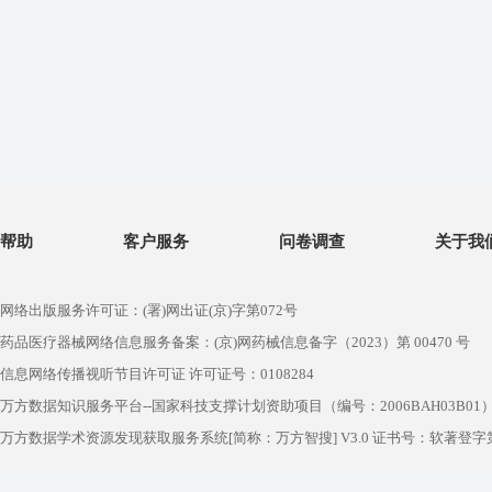
帮助
客户服务
问卷调查
关于我
网络出版服务许可证：(署)网出证(京)字第072号
药品医疗器械网络信息服务备案：(京)网药械信息备字（2023）第 00470 号
信息网络传播视听节目许可证 许可证号：0108284
万方数据知识服务平台--国家科技支撑计划资助项目（编号：2006BAH03B01
万方数据学术资源发现获取服务系统[简称：万方智搜] V3.0 证书号：软著登字第1