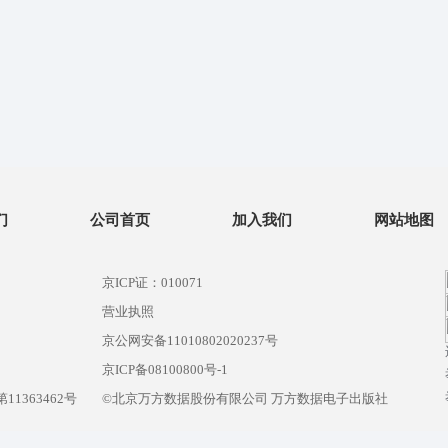
们
公司首页
加入我们
网站地图
京ICP证：010071
营业执照
京公网安备11010802020237号
）
京ICP备08100800号-1
1363462号
©北京万方数据股份有限公司 万方数据电子出版社