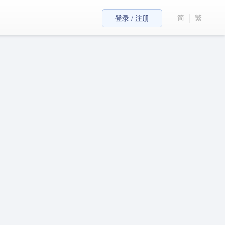
简
繁
登录 / 注册