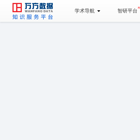
学术导航
智研平台