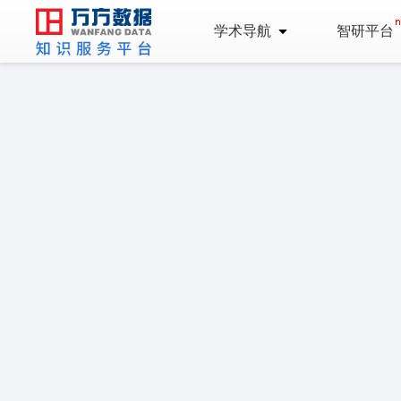
学术导航
智研平台