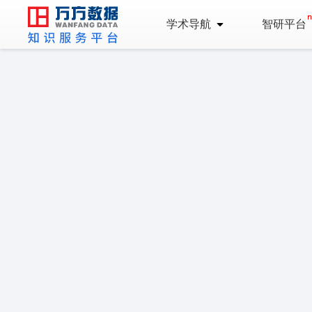
学术导航
智研平台