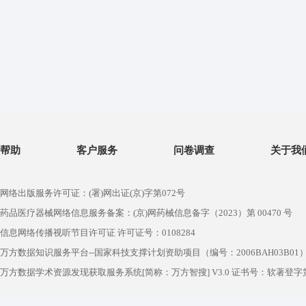
帮助
客户服务
问卷调查
关于我
网络出版服务许可证：(署)网出证(京)字第072号
药品医疗器械网络信息服务备案：(京)网药械信息备字（2023）第 00470 号
信息网络传播视听节目许可证 许可证号：0108284
万方数据知识服务平台--国家科技支撑计划资助项目（编号：2006BAH03B01
万方数据学术资源发现获取服务系统[简称：万方智搜] V3.0 证书号：软著登字第1