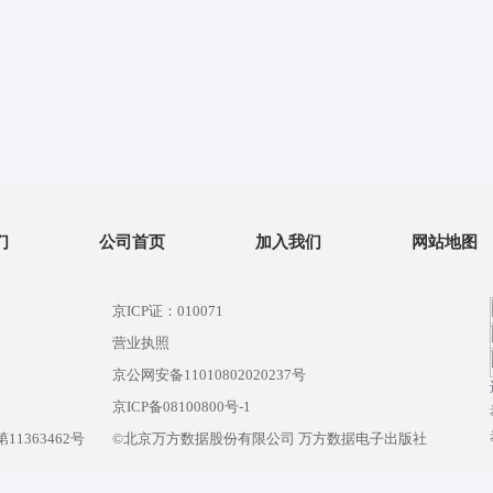
们
公司首页
加入我们
网站地图
京ICP证：010071
营业执照
京公网安备11010802020237号
）
京ICP备08100800号-1
1363462号
©北京万方数据股份有限公司 万方数据电子出版社