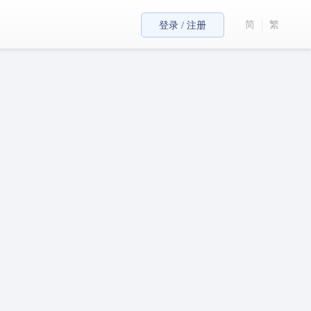
简
繁
登录 / 注册