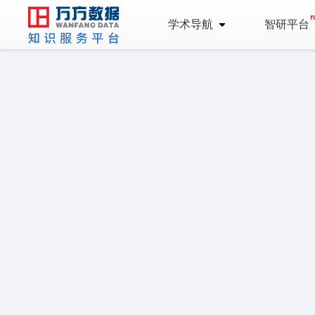
学术导航
智研平台