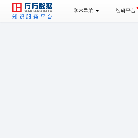
学术导航
智研平台