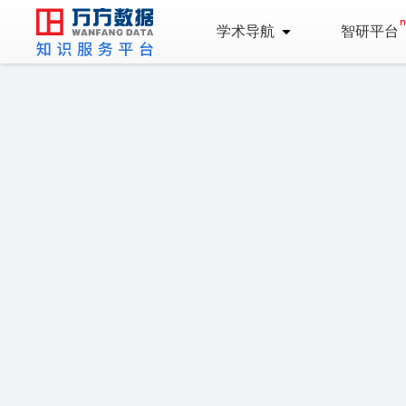
学术导航
智研平台