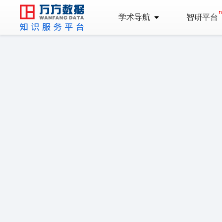
学术导航
智研平台