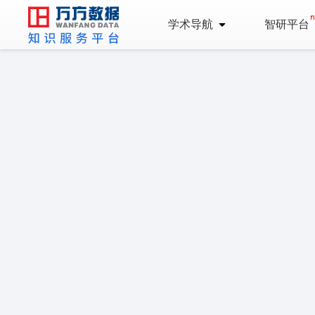
学术导航
智研平台