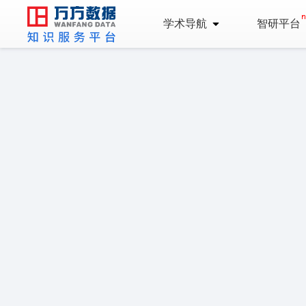
学术导航
智研平台