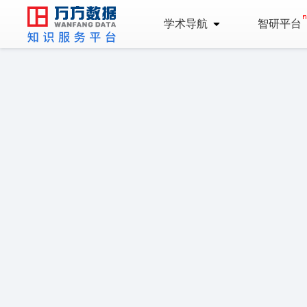
学术导航
智研平台