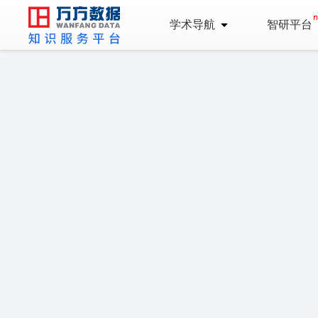
学术导航
智研平台