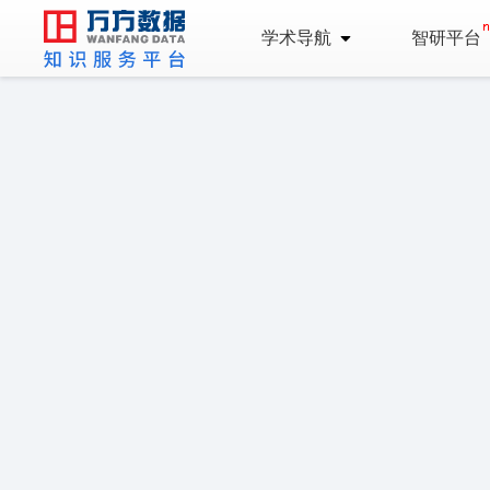
学术导航
智研平台