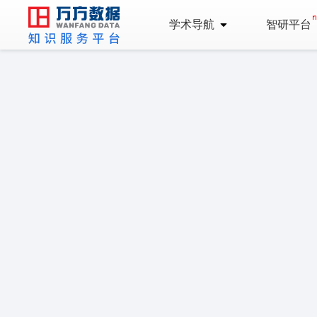
学术导航
智研平台