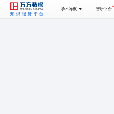
学术导航
智研平台