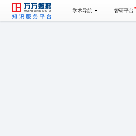
学术导航
智研平台