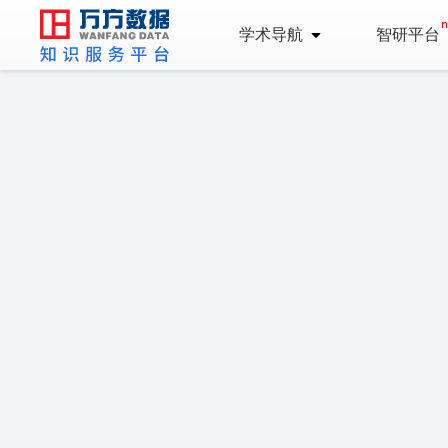
学术导航
智研平台