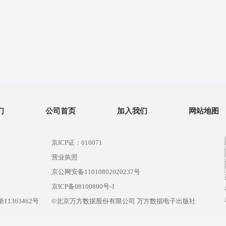
们
公司首页
加入我们
网站地图
京ICP证：010071
营业执照
京公网安备11010802020237号
）
京ICP备08100800号-1
1363462号
©北京万方数据股份有限公司 万方数据电子出版社