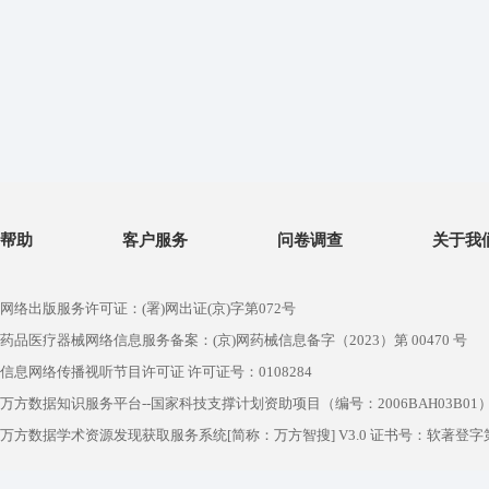
帮助
客户服务
问卷调查
关于我
网络出版服务许可证：(署)网出证(京)字第072号
药品医疗器械网络信息服务备案：(京)网药械信息备字（2023）第 00470 号
信息网络传播视听节目许可证 许可证号：0108284
万方数据知识服务平台--国家科技支撑计划资助项目（编号：2006BAH03B01
万方数据学术资源发现获取服务系统[简称：万方智搜] V3.0 证书号：软著登字第1