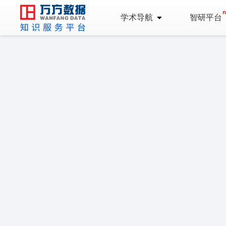
学术导航
智研平台