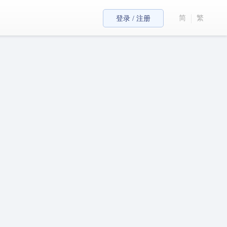
简
繁
登录 / 注册