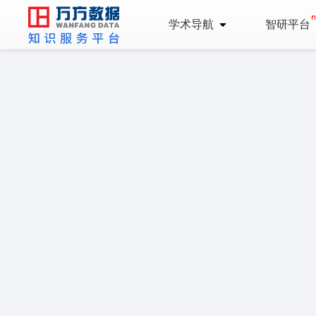
学术导航
智研平台