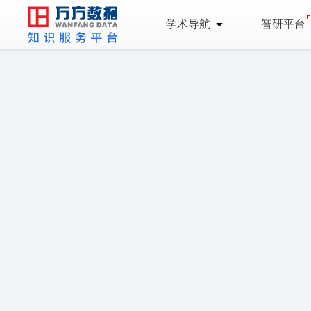
学术导航
智研平台