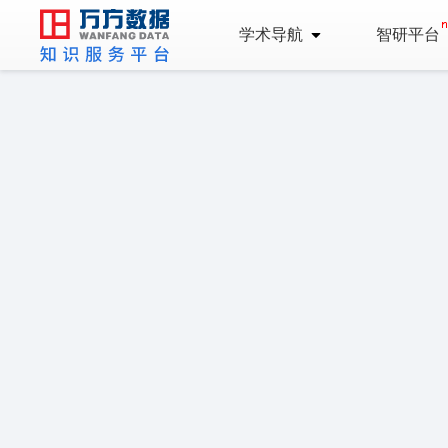
学术导航
智研平台