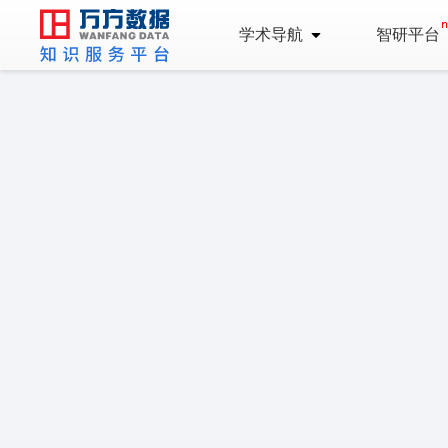
学术导航
智研平台