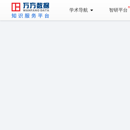
学术导航
智研平台