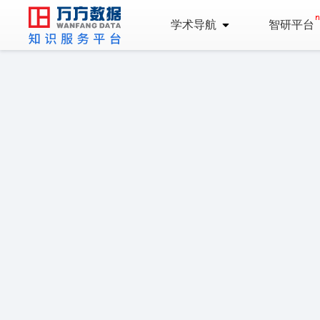
学术导航
智研平台