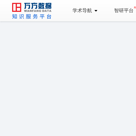
学术导航
智研平台