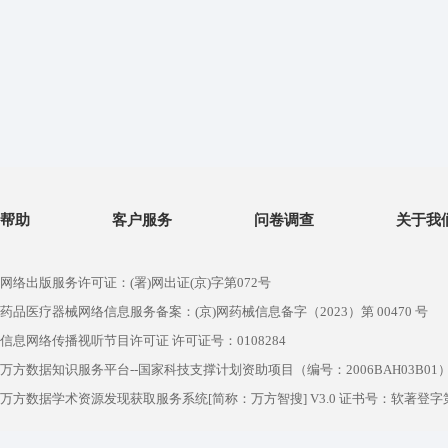
帮助
客户服务
问卷调查
关于我
网络出版服务许可证：(署)网出证(京)字第072号
药品医疗器械网络信息服务备案：(京)网药械信息备字（2023）第 00470 号
信息网络传播视听节目许可证 许可证号：0108284
万方数据知识服务平台--国家科技支撑计划资助项目（编号：2006BAH03B01
万方数据学术资源发现获取服务系统[简称：万方智搜] V3.0 证书号：软著登字第1