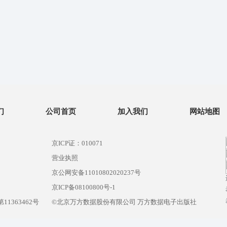
们
公司首页
加入我们
网站地图
京ICP证：010071
营业执照
京公网安备11010802020237号
）
京ICP备08100800号-1
1363462号
©北京万方数据股份有限公司 万方数据电子出版社