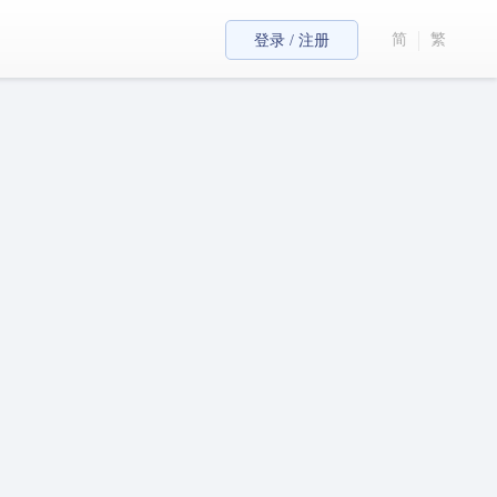
简
繁
登录 / 注册