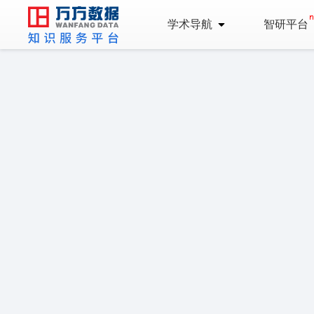
学术导航
智研平台