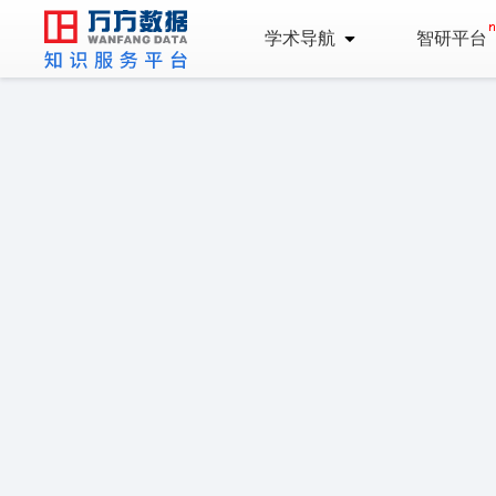
学术导航
智研平台