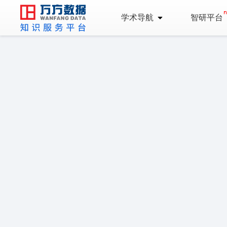
学术导航
智研平台