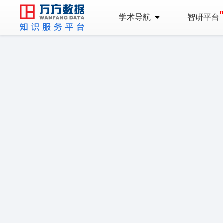
学术导航
智研平台