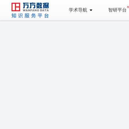
学术导航
智研平台