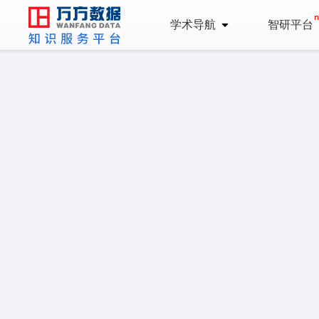
学术导航
智研平台