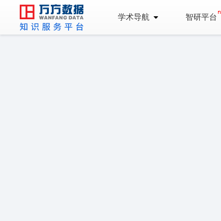
学术导航
智研平台