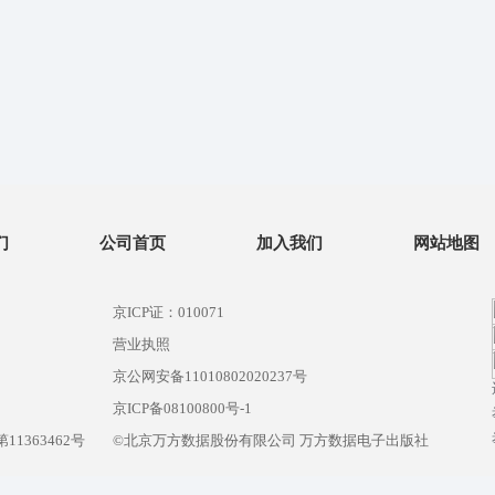
们
公司首页
加入我们
网站地图
京ICP证：010071
营业执照
京公网安备11010802020237号
）
京ICP备08100800号-1
1363462号
©北京万方数据股份有限公司 万方数据电子出版社