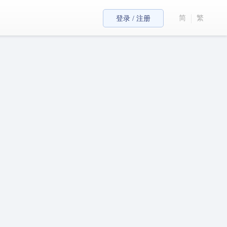
简
繁
登录 / 注册