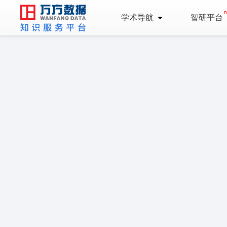
学术导航
智研平台