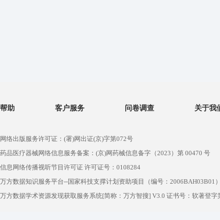
帮助
客户服务
问卷调查
关于我
网络出版服务许可证：(署)网出证(京)字第072号
药品医疗器械网络信息服务备案：(京)网药械信息备字（2023）第 00470 号
信息网络传播视听节目许可证 许可证号：0108284
万方数据知识服务平台--国家科技支撑计划资助项目（编号：2006BAH03B01
万方数据学术资源发现获取服务系统[简称：万方智搜] V3.0 证书号：软著登字第1