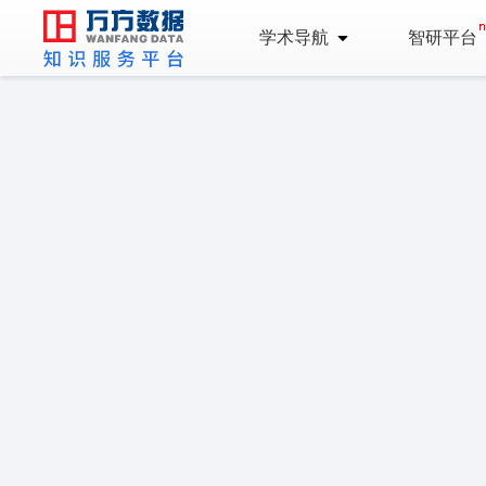
学术导航
智研平台