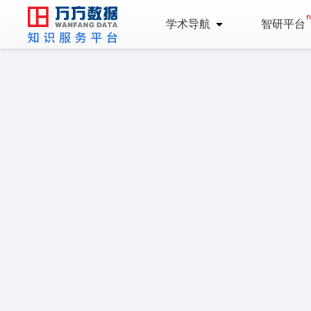
学术导航
智研平台