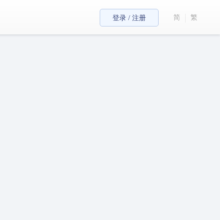
简
繁
登录 / 注册