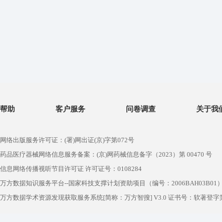
帮助
客户服务
问卷调查
关于我
网络出版服务许可证：(署)网出证(京)字第072号
药品医疗器械网络信息服务备案：(京)网药械信息备字（2023）第 00470 号
信息网络传播视听节目许可证 许可证号：0108284
万方数据知识服务平台--国家科技支撑计划资助项目（编号：2006BAH03B01
万方数据学术资源发现获取服务系统[简称：万方智搜] V3.0 证书号：软著登字第1