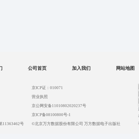
们
公司首页
加入我们
网站地图
京ICP证：010071
营业执照
京公网安备11010802020237号
）
京ICP备08100800号-1
1363462号
©北京万方数据股份有限公司 万方数据电子出版社