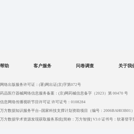
帮助
客户服务
问卷调查
关于我
网络出版服务许可证：(署)网出证(京)字第072号
药品医疗器械网络信息服务备案：(京)网药械信息备字（2023）第 00470 号
信息网络传播视听节目许可证 许可证号：0108284
万方数据知识服务平台--国家科技支撑计划资助项目（编号：2006BAH03B01
万方数据学术资源发现获取服务系统[简称：万方智搜] V3.0 证书号：软著登字第1