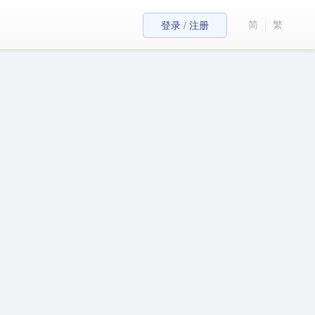
简
繁
登录 / 注册