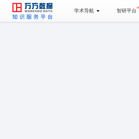
学术导航
智研平台