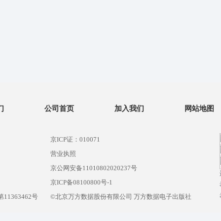
们
公司首页
加入我们
网站地图
京ICP证：010071
营业执照
京公网安备11010802020237号
）
京ICP备08100800号-1
1363462号
©北京万方数据股份有限公司 万方数据电子出版社