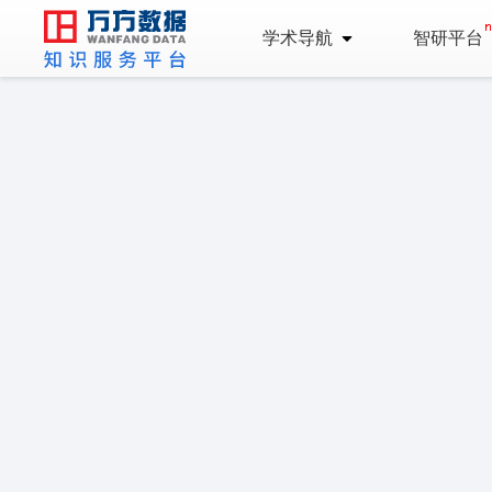
学术导航
智研平台