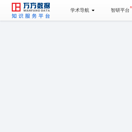
学术导航
智研平台