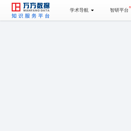
学术导航
智研平台