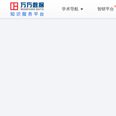
学术导航
智研平台