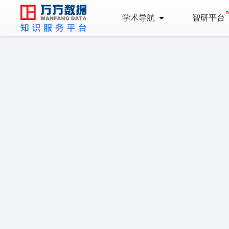
学术导航
智研平台