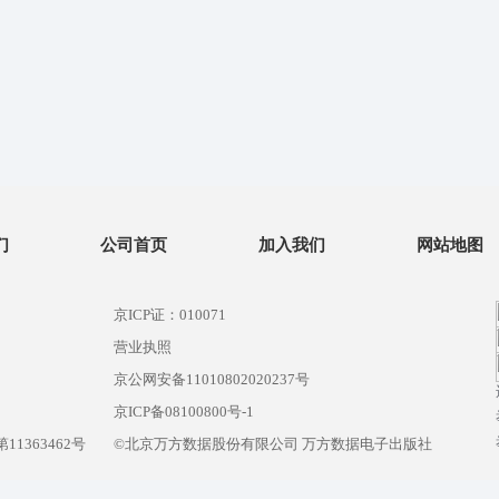
们
公司首页
加入我们
网站地图
京ICP证：010071
营业执照
京公网安备11010802020237号
）
京ICP备08100800号-1
1363462号
©北京万方数据股份有限公司 万方数据电子出版社