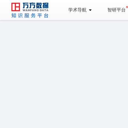
学术导航
智研平台