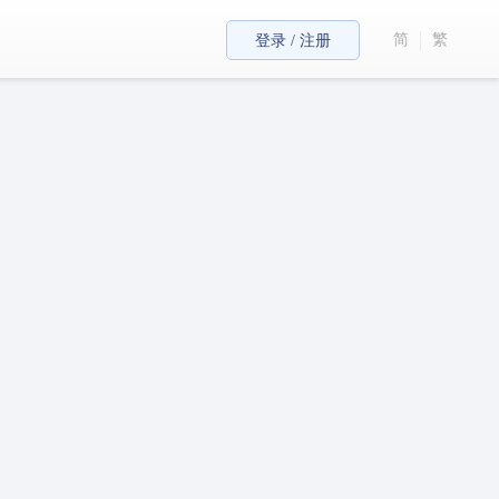
简
繁
登录 / 注册