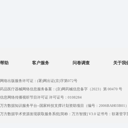
帮助
客户服务
问卷调查
关于我
网络出版服务许可证：(署)网出证(京)字第072号
药品医疗器械网络信息服务备案：(京)网药械信息备字（2023）第 00470 号
信息网络传播视听节目许可证 许可证号：0108284
万方数据知识服务平台--国家科技支撑计划资助项目（编号：2006BAH03B01
万方数据学术资源发现获取服务系统[简称：万方智搜] V3.0 证书号：软著登字第1