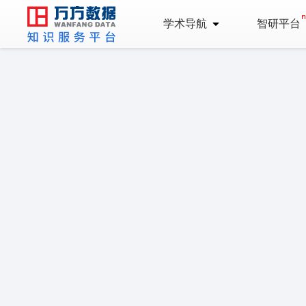
学术导航
智研平台