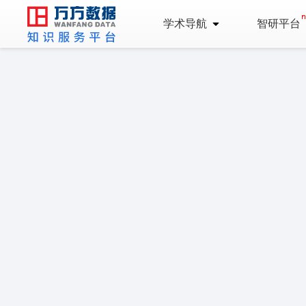
学术导航
智研平台