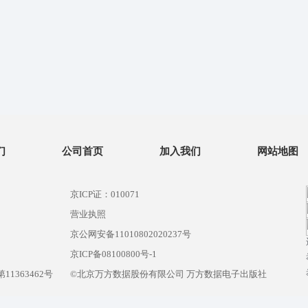
们
公司首页
加入我们
网站地图
京ICP证：010071
营业执照
京公网安备11010802020237号
）
京ICP备08100800号-1
1363462号
©北京万方数据股份有限公司 万方数据电子出版社