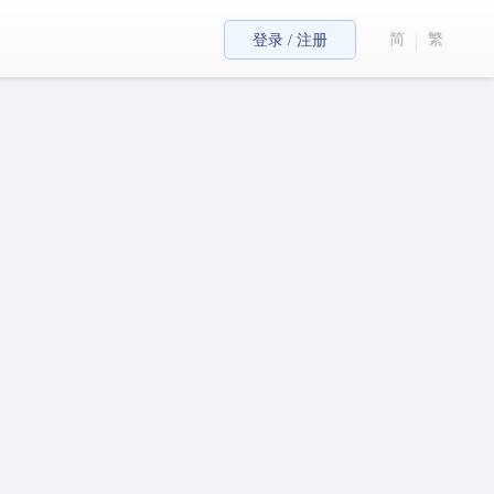
简
繁
登录 / 注册