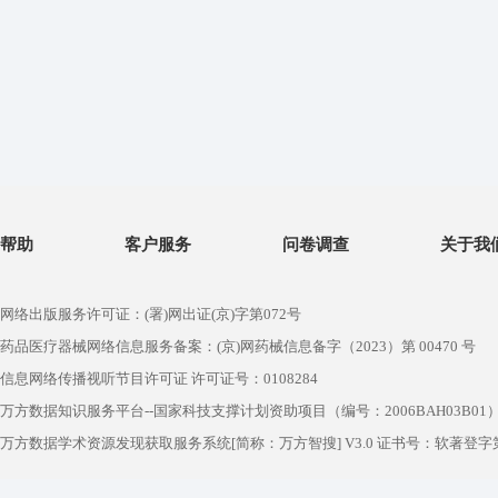
帮助
客户服务
问卷调查
关于我
网络出版服务许可证：(署)网出证(京)字第072号
药品医疗器械网络信息服务备案：(京)网药械信息备字（2023）第 00470 号
信息网络传播视听节目许可证 许可证号：0108284
万方数据知识服务平台--国家科技支撑计划资助项目（编号：2006BAH03B01
万方数据学术资源发现获取服务系统[简称：万方智搜] V3.0 证书号：软著登字第1