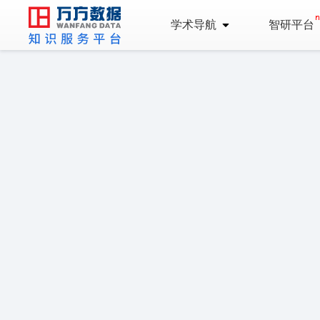
学术导航
智研平台