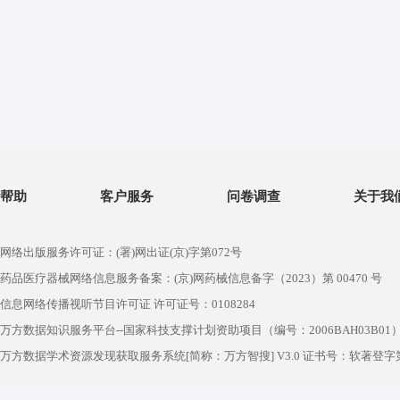
帮助
客户服务
问卷调查
关于我
网络出版服务许可证：(署)网出证(京)字第072号
药品医疗器械网络信息服务备案：(京)网药械信息备字（2023）第 00470 号
信息网络传播视听节目许可证 许可证号：0108284
万方数据知识服务平台--国家科技支撑计划资助项目（编号：2006BAH03B01
万方数据学术资源发现获取服务系统[简称：万方智搜] V3.0 证书号：软著登字第1