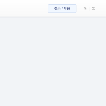
简
繁
登录 / 注册