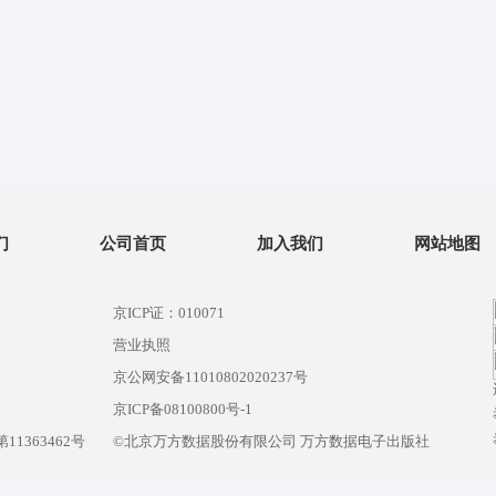
们
公司首页
加入我们
网站地图
京ICP证：010071
营业执照
京公网安备11010802020237号
）
京ICP备08100800号-1
1363462号
©北京万方数据股份有限公司 万方数据电子出版社