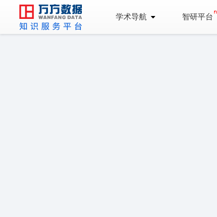
学术导航
智研平台