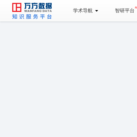
学术导航
智研平台