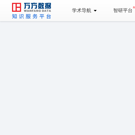
学术导航
智研平台