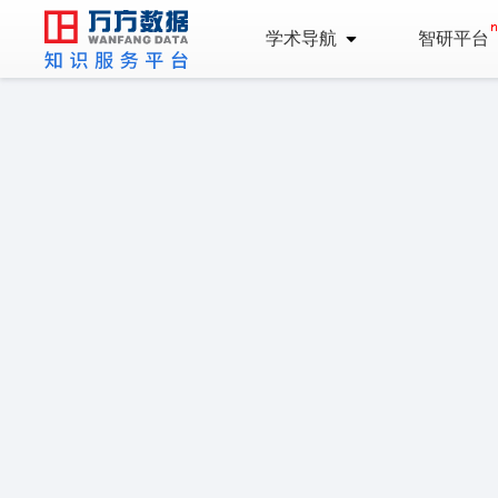
学术导航
智研平台