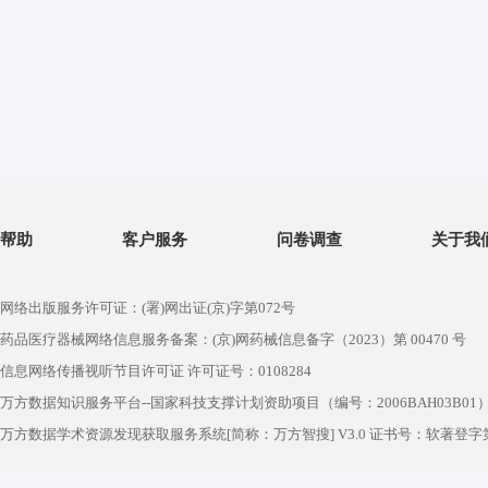
帮助
客户服务
问卷调查
关于我
网络出版服务许可证：(署)网出证(京)字第072号
药品医疗器械网络信息服务备案：(京)网药械信息备字（2023）第 00470 号
信息网络传播视听节目许可证 许可证号：0108284
万方数据知识服务平台--国家科技支撑计划资助项目（编号：2006BAH03B01
万方数据学术资源发现获取服务系统[简称：万方智搜] V3.0 证书号：软著登字第1