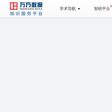
学术导航
智研平台