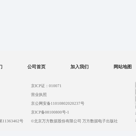
们
公司首页
加入我们
网站地图
京ICP证：010071
营业执照
京公网安备11010802020237号
）
京ICP备08100800号-1
1363462号
©北京万方数据股份有限公司 万方数据电子出版社