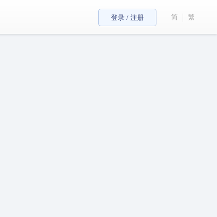
简
繁
登录 / 注册